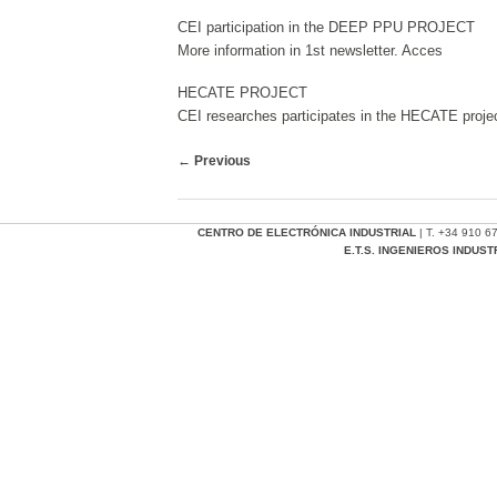
CEI participation in the DEEP PPU PROJECT
More information in 1st newsletter. Acces
HECATE PROJECT
CEI researches participates in the HECATE pr
Post navigation
←
Previous
CENTRO DE ELECTRÓNICA INDUSTRIAL
| T. +34 910 6
E.T.S. INGENIEROS INDUS